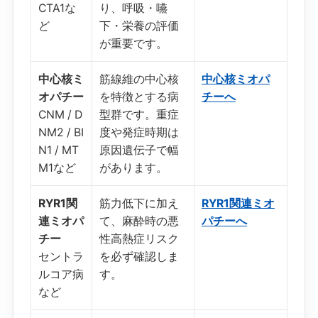
CTA1な
り、呼吸・嚥
ど
下・栄養の評価
が重要です。
中心核ミ
筋線維の中心核
中心核ミオパ
オパチー
を特徴とする病
チーへ
CNM / D
型群です。重症
NM2 / BI
度や発症時期は
N1 / MT
原因遺伝子で幅
M1など
があります。
RYR1関
筋力低下に加え
RYR1関連ミオ
連ミオパ
て、麻酔時の悪
パチーへ
チー
性高熱症リスク
セントラ
を必ず確認しま
ルコア病
す。
など