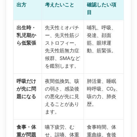
出方
考えたいこと
確認したい項
目
出生時・
先天性ミオパチ
哺乳、呼吸、
乳児期か
ー、先天性筋ジ
発達、顔面
ら低緊張
ストロフィー、
筋、眼球運
先天性筋無力症
動、筋緊張。
候群、SMAなど
を鑑別します。
呼吸だけ
夜間低換気、咳
肺活量、睡眠
が先に問
の弱さ、感染後
時呼吸、CO₂、
題になる
の悪化が先に見
咳の力、肺炎
えることがあり
歴。
ます。
食事・体
嚥下疲労、む
食事時間、体
重が問題
せ、誤嚥、体重
重曲線、食後