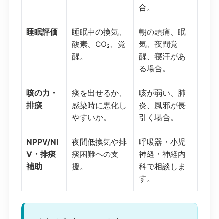
合。
睡眠評価
睡眠中の換気、
朝の頭痛、眠
酸素、CO₂、覚
気、夜間覚
醒。
醒、寝汗があ
る場合。
咳の力・
痰を出せるか、
咳が弱い、肺
排痰
感染時に悪化し
炎、風邪が長
やすいか。
引く場合。
NPPV/NI
夜間低換気や排
呼吸器・小児
V・排痰
痰困難への支
神経・神経内
補助
援。
科で相談しま
す。