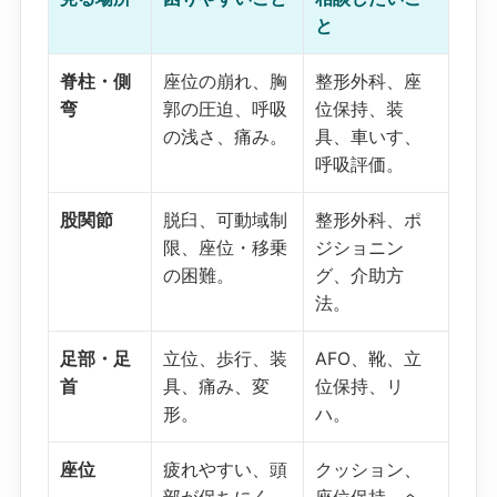
と
脊柱・側
座位の崩れ、胸
整形外科、座
弯
郭の圧迫、呼吸
位保持、装
の浅さ、痛み。
具、車いす、
呼吸評価。
股関節
脱臼、可動域制
整形外科、ポ
限、座位・移乗
ジショニン
の困難。
グ、介助方
法。
足部・足
立位、歩行、装
AFO、靴、立
首
具、痛み、変
位保持、リ
形。
ハ。
座位
疲れやすい、頭
クッション、