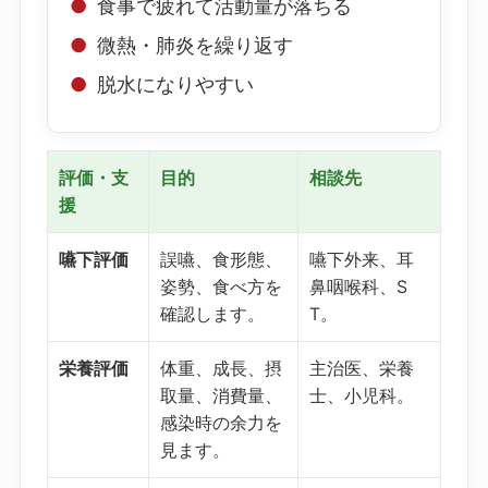
食事で疲れて活動量が落ちる
微熱・肺炎を繰り返す
脱水になりやすい
評価・支
目的
相談先
援
嚥下評価
誤嚥、食形態、
嚥下外来、耳
姿勢、食べ方を
鼻咽喉科、S
確認します。
T。
栄養評価
体重、成長、摂
主治医、栄養
取量、消費量、
士、小児科。
感染時の余力を
見ます。