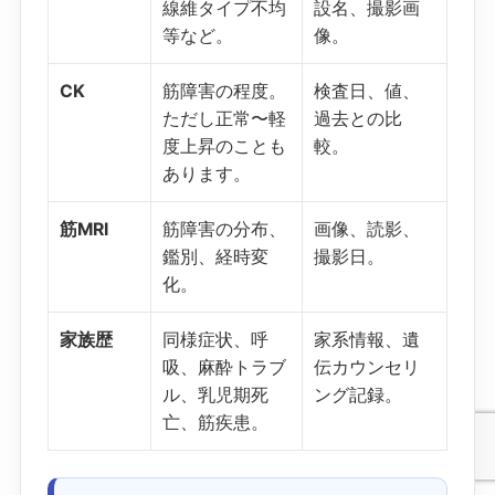
線維タイプ不均
設名、撮影画
等など。
像。
CK
筋障害の程度。
検査日、値、
ただし正常〜軽
過去との比
度上昇のことも
較。
あります。
筋MRI
筋障害の分布、
画像、読影、
鑑別、経時変
撮影日。
化。
家族歴
同様症状、呼
家系情報、遺
吸、麻酔トラブ
伝カウンセリ
ル、乳児期死
ング記録。
亡、筋疾患。