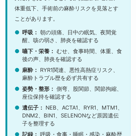
体重低下、手術前の麻酔リスクを見落とす
ことがあります。
呼吸：
朝の頭痛、日中の眠気、夜間覚
醒、咳の弱さ、肺炎を確認する
嚥下・栄養：
むせ、食事時間、体重、食
後の声、肺炎を確認する
麻酔：
RYR1関連、悪性高熱症リスク、
麻酔トラブル歴を必ず共有する
姿勢・整形：
側弯、股関節、関節拘縮、
座位保持を確認する
遺伝子：
NEB、ACTA1、RYR1、MTM1、
DNM2、BIN1、SELENONなど原因遺伝
子を整理する
記録：
呼吸・食事・睡眠・感染・麻酔歴