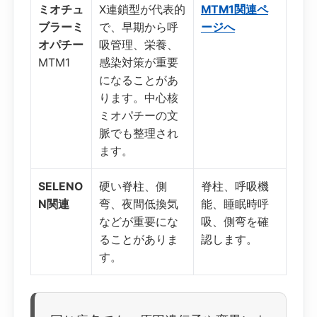
ミオチュ
X連鎖型が代表的
MTM1関連ペ
ブラーミ
で、早期から呼
ージへ
オパチー
吸管理、栄養、
MTM1
感染対策が重要
になることがあ
ります。中心核
ミオパチーの文
脈でも整理され
ます。
SELENO
硬い脊柱、側
脊柱、呼吸機
N関連
弯、夜間低換気
能、睡眠時呼
などが重要にな
吸、側弯を確
ることがありま
認します。
す。