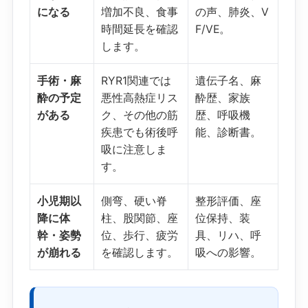
になる
増加不良、食事
の声、肺炎、V
時間延長を確認
F/VE。
します。
手術・麻
RYR1関連では
遺伝子名、麻
酔の予定
悪性高熱症リス
酔歴、家族
がある
ク、その他の筋
歴、呼吸機
疾患でも術後呼
能、診断書。
吸に注意しま
す。
小児期以
側弯、硬い脊
整形評価、座
降に体
柱、股関節、座
位保持、装
幹・姿勢
位、歩行、疲労
具、リハ、呼
が崩れる
を確認します。
吸への影響。