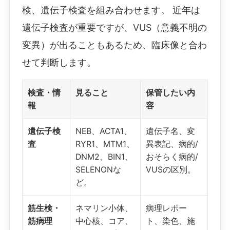
検、遺伝子検査を組み合わせます。 近年は
遺伝子検査が重要ですが、VUS（意義不明の
変異）が出ることもあるため、臨床像と合わ
せて判断します。
検査・情
見ること
保管したい内
報
容
遺伝子検
NEB、ACTA1、
遺伝子名、変
査
RYR1、MTM1、
異表記、病的/
DNM2、BIN1、
おそらく病的/
SELENONな
VUSの区別。
ど。
筋生検・
ネマリン小体、
病理レポー
筋病理
中心核、コア、
ト、染色、施