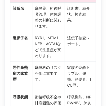
診断名
麻酔薬、術後呼
診断書、紹介
吸管理、体位調
状、検査結
整の判断に関わ
果。
ります。
遺伝子名
RYR1、MTM1、
遺伝子検査レ
NEB、ACTA1な
ポート。
どで注意点が変
わります。
悪性高熱
麻酔科のリスク
家族の麻酔ト
症の家族
評価に重要で
ラブル、発
歴
す。
熱、筋硬直、I
CU歴。
呼吸状態
術後呼吸不全や
呼吸機能、NP
排痰困難の評価
PV/NIV、肺炎