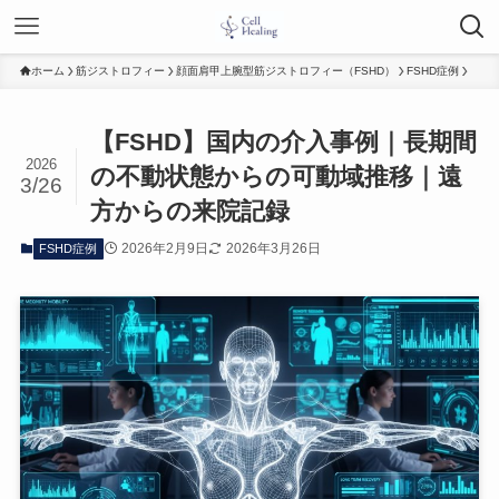
ホーム
筋ジストロフィー
顔面肩甲上腕型筋ジストロフィー（FSHD）
FSHD症例
【FSHD】国内の介入事例｜長期間
2026
の不動状態からの可動域推移｜遠
3/26
方からの来院記録
2026年2月9日
2026年3月26日
FSHD症例